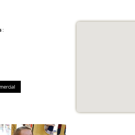
s
:
mercial