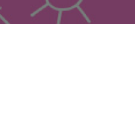
1. Choisissez un ou
plusieurs forfaits
UNE QUESTION ?
ZIGZAGMANEGES@DOLL2000.COM
NOS FORFAITS
Nb. jetons
Prix
Qté