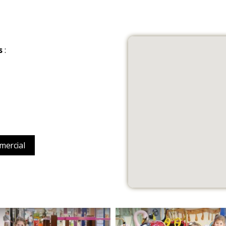
s
:
mercial