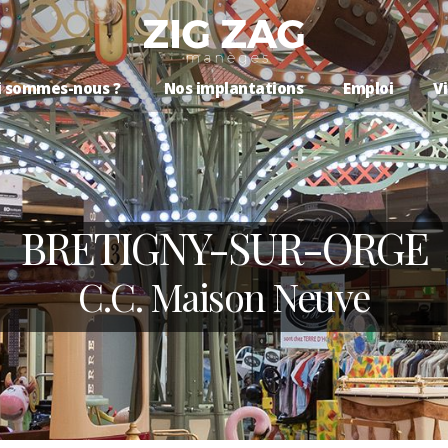
i sommes-nous ?
Nos implantations
Emploi
Vi
BRETIGNY-SUR-ORGE
C.C. Maison Neuve